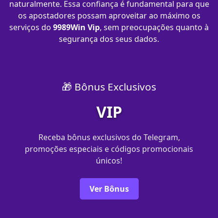
naturalmente. Essa confiança é fundamental para que
os apostadores possam aproveitar ao máximo os
serviços do
9989Win Vip
, sem preocupações quanto à
segurança dos seus dados.
🎁 Bônus Exclusivos
VIP
Receba bônus exclusivos do Telegram,
promoções especiais e códigos promocionais
únicos!
Ver Bônus