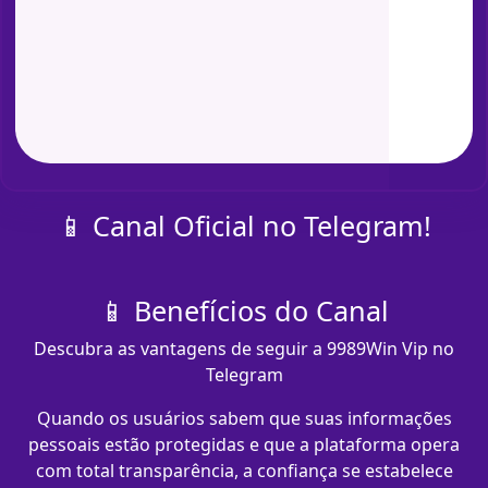
📱 Canal Oficial no Telegram!
📱 Benefícios do Canal
Descubra as vantagens de seguir a 9989Win Vip no
Telegram
Quando os usuários sabem que suas informações
pessoais estão protegidas e que a plataforma opera
com total transparência, a confiança se estabelece