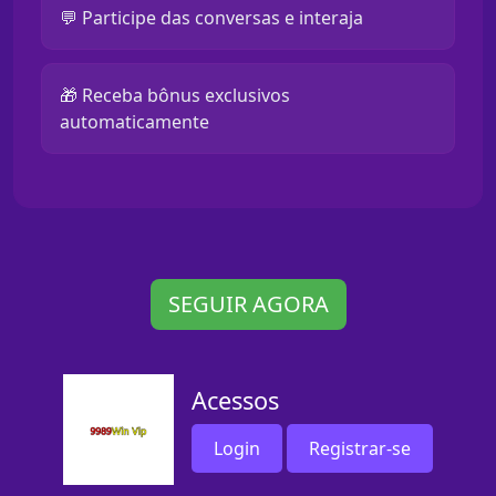
💬 Participe das conversas e interaja
🎁 Receba bônus exclusivos
automaticamente
SEGUIR AGORA
Acessos
Login
Registrar-se