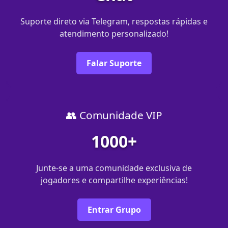
Suporte direto via Telegram, respostas rápidas e
atendimento personalizado!
Falar Suporte
👥 Comunidade VIP
1000+
Junte-se a uma comunidade exclusiva de
jogadores e compartilhe experiências!
Entrar Grupo