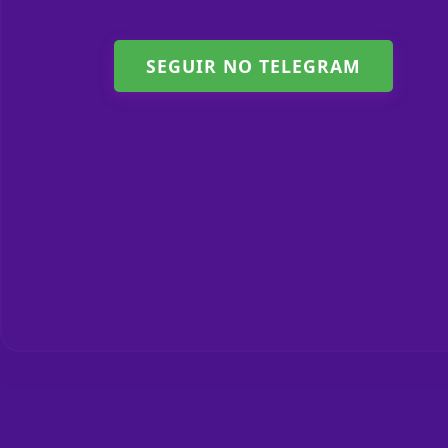
SEGUIR NO TELEGRAM