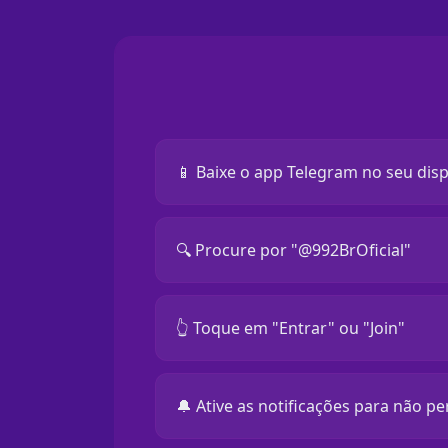
📱 Baixe o app Telegram no seu disp
🔍 Procure por "@992BrOficial"
👆 Toque em "Entrar" ou "Join"
🔔 Ative as notificações para não p