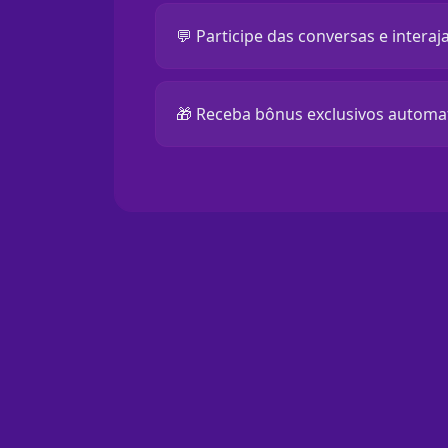
💬 Participe das conversas e interaj
🎁 Receba bônus exclusivos autom