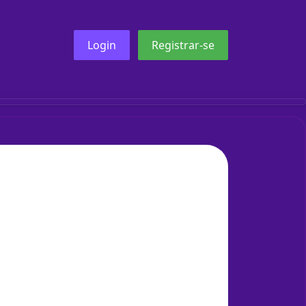
Login
Registrar-se