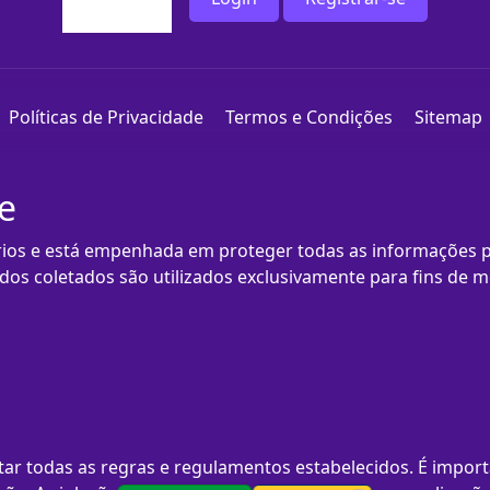
Políticas de Privacidade
Termos e Condições
Sitemap
de
ários e está empenhada em proteger todas as informações 
os coletados são utilizados exclusivamente para fins de m
r todas as regras e regulamentos estabelecidos. É import