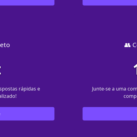
reto
👥 
t
espostas rápidas e
Junte-se a uma com
lizado!
compa
e