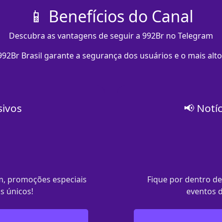
📱 Benefícios do Canal
Descubra as vantagens de seguir a 992Br no Telegram
 992Br Brasil garante a segurança dos usuários e o mais alt
sivos
📢 Notí
m, promoções especiais
Fique por dentro d
s únicos!
eventos 