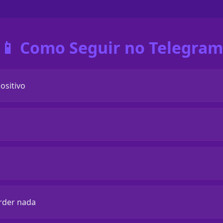
📱 Como Seguir no Telegram
ositivo
erder nada