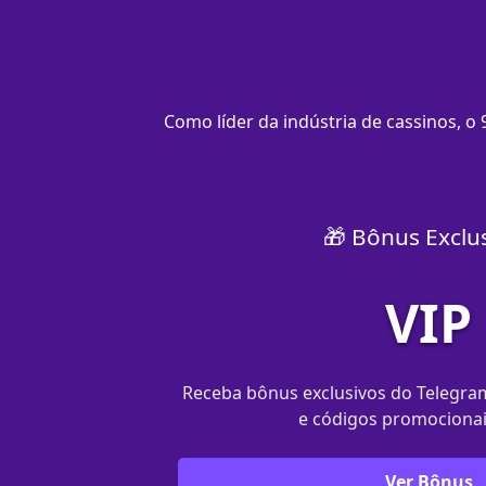
Como líder da indústria de cassinos, o
🎁 Bônus Exclu
VIP
Receba bônus exclusivos do Telegra
e códigos promocionai
Ver Bônus