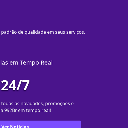
o padrão de qualidade em seus serviços.
cias em Tempo Real
24/7
e todas as novidades, promoções e
da 992Br em tempo real!
Ver Notícias