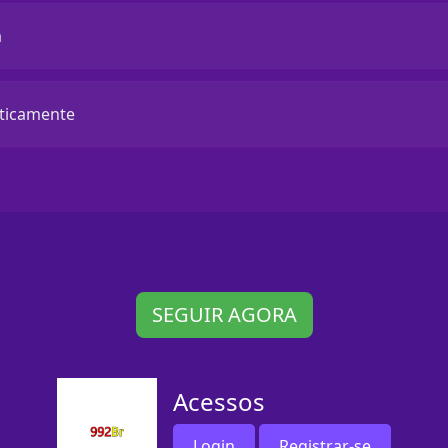
a
aticamente
SEGUIR AGORA
Acessos
Login
Registrar-se