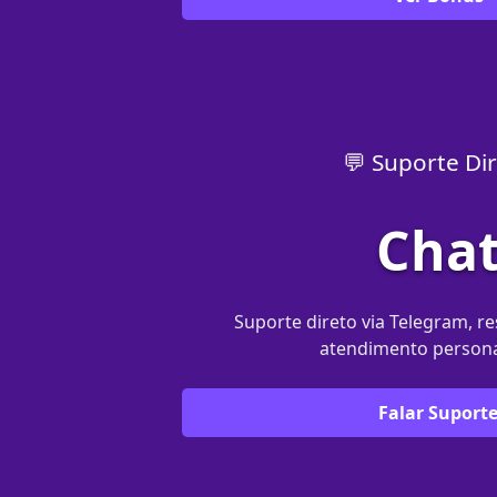
💬 Suporte Di
Cha
Suporte direto via Telegram, r
atendimento persona
Falar Suport