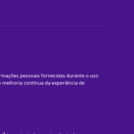
ormações pessoais fornecidas durante o uso
e melhoria contínua da experiência de