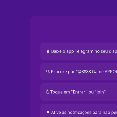
📱 Baixe o app Telegram no seu disp
🔍 Procure por "@8888 Game APPOfi
👆 Toque em "Entrar" ou "Join"
🔔 Ative as notificações para não p