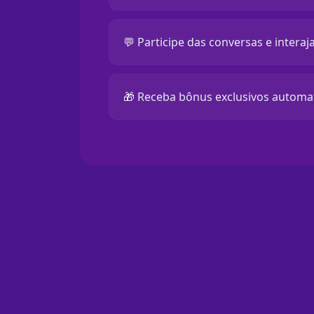
💬 Participe das conversas e interaj
🎁 Receba bônus exclusivos autom