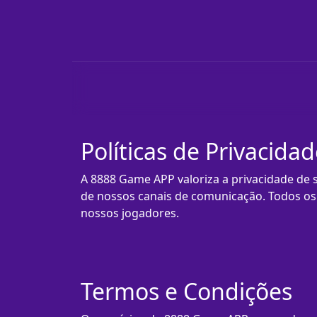
Políticas de Privacida
A 8888 Game APP valoriza a privacidade de
de nossos canais de comunicação. Todos os 
nossos jogadores.
Termos e Condições