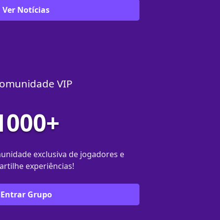
Ver Notícias
Comunidade VIP
1000+
unidade exclusiva de jogadores e
rtilhe experiências!
Entrar Grupo