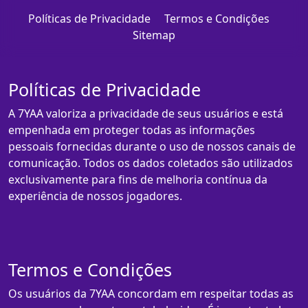
Políticas de Privacidade
Termos e Condições
Sitemap
Políticas de Privacidade
A 7YAA valoriza a privacidade de seus usuários e está
empenhada em proteger todas as informações
pessoais fornecidas durante o uso de nossos canais de
comunicação. Todos os dados coletados são utilizados
exclusivamente para fins de melhoria contínua da
experiência de nossos jogadores.
Termos e Condições
Os usuários da 7YAA concordam em respeitar todas as