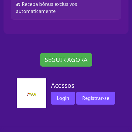
🎁 Receba bônus exclusivos
automaticamente
SEGUIR AGORA
Acessos
Login
Registrar-se