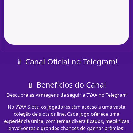
📱 Canal Oficial no Telegram!
📱 Benefícios do Canal
Descubra as vantagens de seguir a 7YAA no Telegram
No 7YAA Slots, os jogadores têm acesso a uma vasta
coleção de slots online. Cada jogo oferece uma
experiência única, com temas diversificados, mecânicas
envolventes e grandes chances de ganhar prêmios.