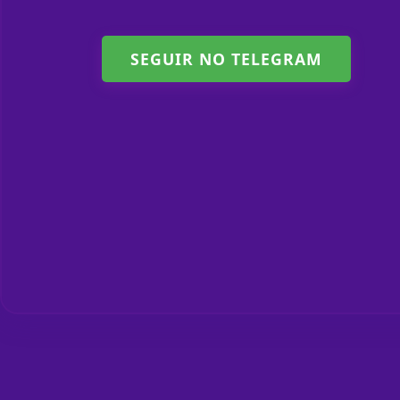
SEGUIR NO TELEGRAM