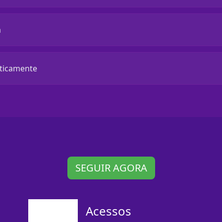
a
aticamente
SEGUIR AGORA
Acessos