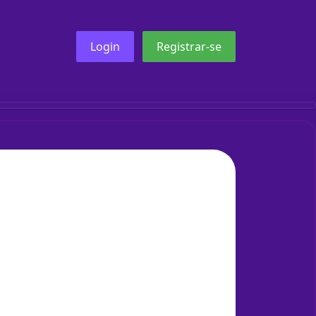
Login
Registrar-se