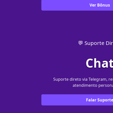
Ver Bônus
💬 Suporte Di
Cha
Suporte direto via Telegram, r
atendimento persona
Falar Suport