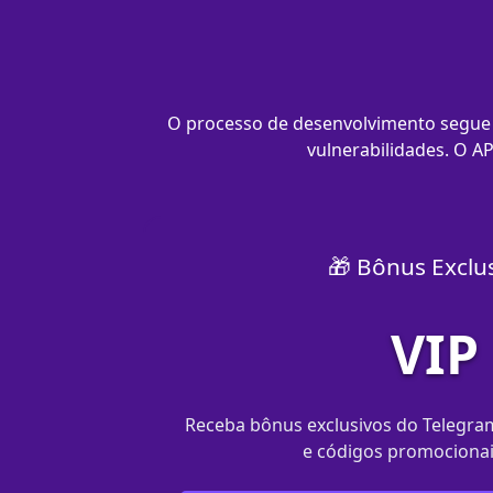
O processo de desenvolvimento segue a
vulnerabilidades. O A
🎁 Bônus Exclu
VIP
Receba bônus exclusivos do Telegra
e códigos promocionai