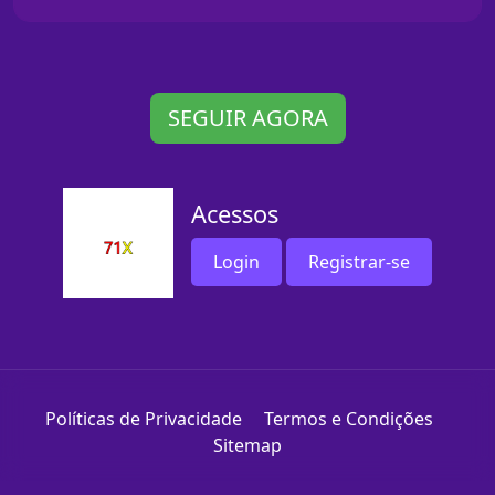
SEGUIR AGORA
Acessos
Login
Registrar-se
Políticas de Privacidade
Termos e Condições
Sitemap