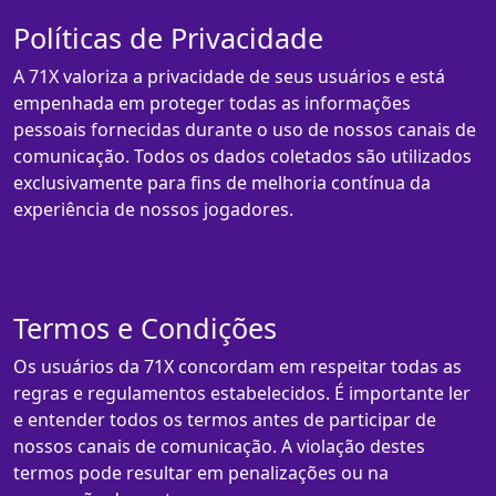
Políticas de Privacidade
A 71X valoriza a privacidade de seus usuários e está
empenhada em proteger todas as informações
pessoais fornecidas durante o uso de nossos canais de
comunicação. Todos os dados coletados são utilizados
exclusivamente para fins de melhoria contínua da
experiência de nossos jogadores.
Termos e Condições
Os usuários da 71X concordam em respeitar todas as
regras e regulamentos estabelecidos. É importante ler
e entender todos os termos antes de participar de
nossos canais de comunicação. A violação destes
termos pode resultar em penalizações ou na