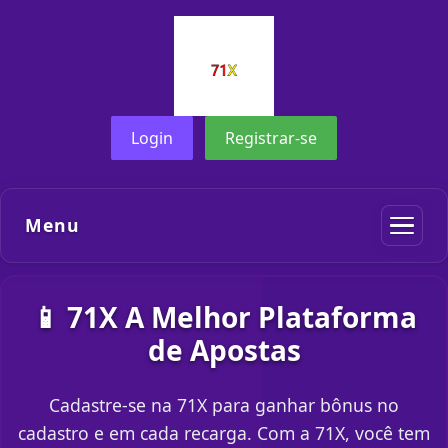
Login
Registrar-se
Menu
📱 71X A Melhor Plataforma
de Apostas
Cadastre-se na 71X para ganhar bônus no
cadastro e em cada recarga. Com a 71X, você tem