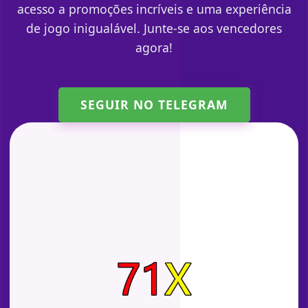
acesso a promoções incríveis e uma experiência
de jogo inigualável. Junte-se aos vencedores
agora!
SEGUIR NO TELEGRAM