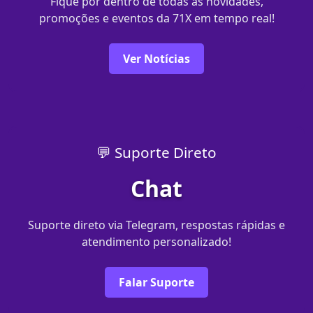
Fique por dentro de todas as novidades,
promoções e eventos da 71X em tempo real!
Ver Notícias
💬 Suporte Direto
Chat
Suporte direto via Telegram, respostas rápidas e
atendimento personalizado!
Falar Suporte