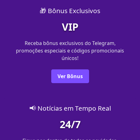
🎁 Bônus Exclusivos
VIP
Receba bônus exclusivos do Telegram,
promoções especiais e códigos promocionais
únicos!
Ver Bônus
📢 Notícias em Tempo Real
24/7