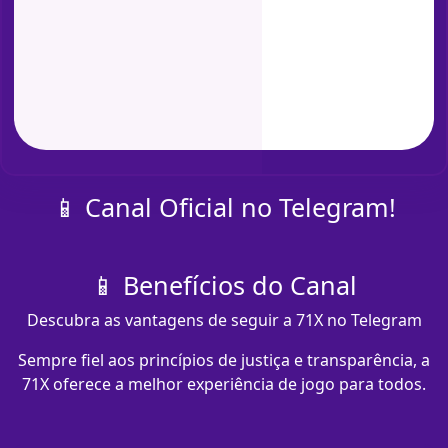
📱 Canal Oficial no Telegram!
📱 Benefícios do Canal
Descubra as vantagens de seguir a 71X no Telegram
Sempre fiel aos princípios de justiça e transparência, a
71X oferece a melhor experiência de jogo para todos.