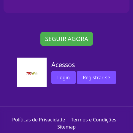
SEGUIR AGORA
Acessos
Login
Registrar-se
Políticas de Privacidade
Termos e Condições
Sitemap