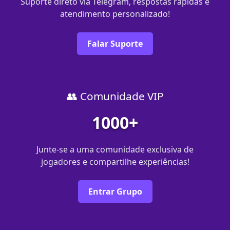
Suporte direto via Telegram, respostas rápidas e
atendimento personalizado!
Falar Suporte
👥 Comunidade VIP
1000+
Junte-se a uma comunidade exclusiva de
jogadores e compartilhe experiências!
Entrar Grupo