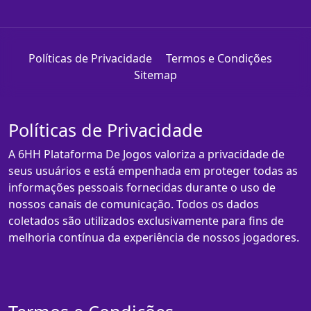
Políticas de Privacidade
Termos e Condições
Sitemap
Políticas de Privacidade
A 6HH Plataforma De Jogos valoriza a privacidade de
seus usuários e está empenhada em proteger todas as
informações pessoais fornecidas durante o uso de
nossos canais de comunicação. Todos os dados
coletados são utilizados exclusivamente para fins de
melhoria contínua da experiência de nossos jogadores.