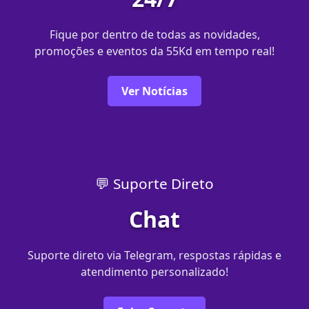
Fique por dentro de todas as novidades,
promoções e eventos da 55Kd em tempo real!
Ver Notícias
💬 Suporte Direto
Chat
Suporte direto via Telegram, respostas rápidas e
atendimento personalizado!