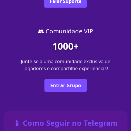
Falar Suporte
👥 Comunidade VIP
1000+
Junte-se a uma comunidade exclusiva de
jogadores e compartilhe experiências!
Entrar Grupo
📱 Como Seguir no Telegram