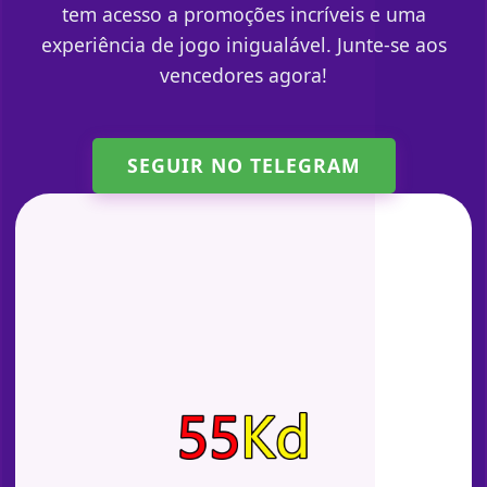
tem acesso a promoções incríveis e uma
experiência de jogo inigualável. Junte-se aos
vencedores agora!
SEGUIR NO TELEGRAM