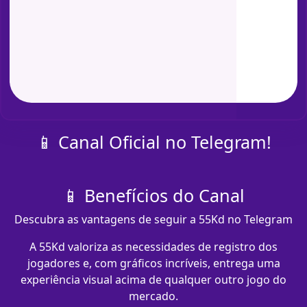
📱 Canal Oficial no Telegram!
📱 Benefícios do Canal
Descubra as vantagens de seguir a 55Kd no Telegram
A 55Kd valoriza as necessidades de registro dos
jogadores e, com gráficos incríveis, entrega uma
experiência visual acima de qualquer outro jogo do
mercado.