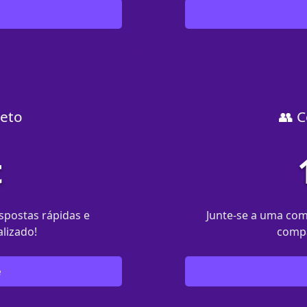
reto
👥 
t
espostas rápidas e
Junte-se a uma com
lizado!
compa
e