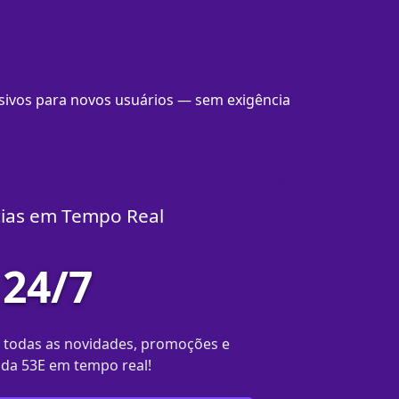
usivos para novos usuários — sem exigência
cias em Tempo Real
24/7
e todas as novidades, promoções e
 da 53E em tempo real!