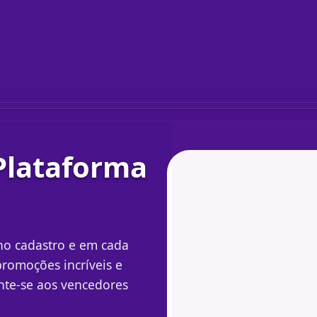
Plataforma
no cadastro e em cada
promoções incríveis e
unte-se aos vencedores