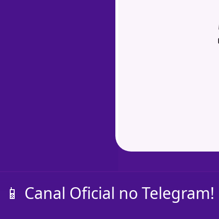
📱 Canal Oficial no Telegram!