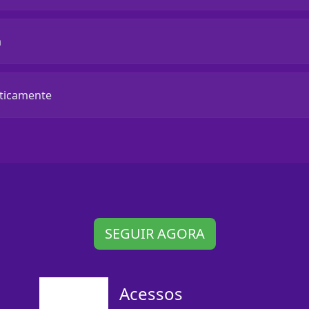
a
aticamente
SEGUIR AGORA
Acessos