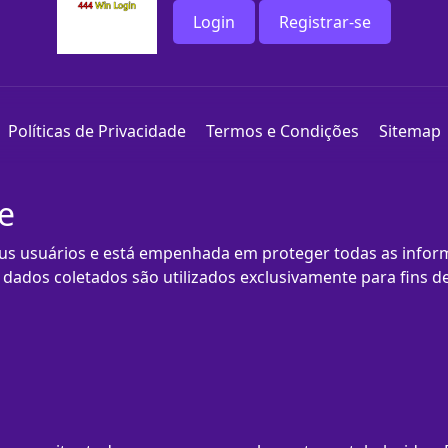
Login
Registrar-se
Políticas de Privacidade
Termos e Condições
Sitemap
de
seus usuários e está empenhada em proteger todas as info
dados coletados são utilizados exclusivamente para fins d