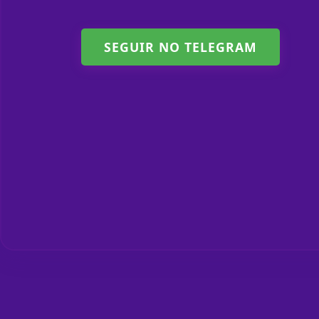
SEGUIR NO TELEGRAM