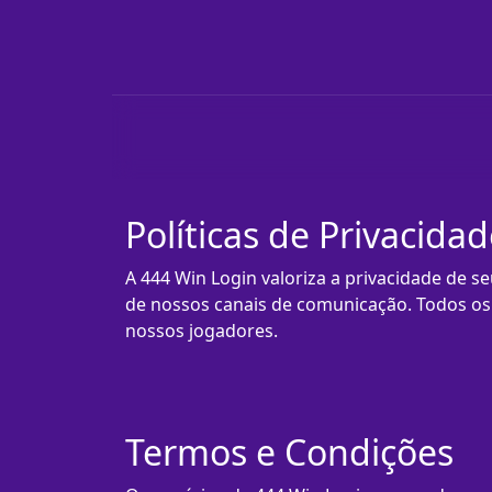
Políticas de Privacida
A 444 Win Login valoriza a privacidade de 
de nossos canais de comunicação. Todos os 
nossos jogadores.
Termos e Condições