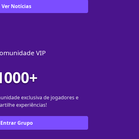
Ver Notícias
Comunidade VIP
1000+
unidade exclusiva de jogadores e
rtilhe experiências!
Entrar Grupo