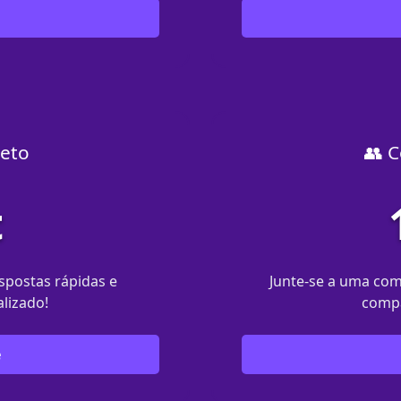
reto
👥 
t
espostas rápidas e
Junte-se a uma com
lizado!
compa
e