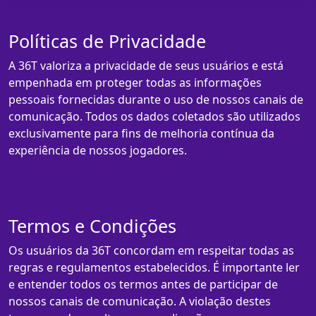
Políticas de Privacidade
A 36T valoriza a privacidade de seus usuários e está
empenhada em proteger todas as informações
pessoais fornecidas durante o uso de nossos canais de
comunicação. Todos os dados coletados são utilizados
exclusivamente para fins de melhoria contínua da
experiência de nossos jogadores.
Termos e Condições
Os usuários da 36T concordam em respeitar todas as
regras e regulamentos estabelecidos. É importante ler
e entender todos os termos antes de participar de
nossos canais de comunicação. A violação destes