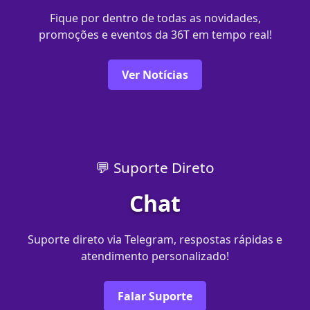
Fique por dentro de todas as novidades,
promoções e eventos da 36T em tempo real!
Ver Notícias
💬 Suporte Direto
Chat
Suporte direto via Telegram, respostas rápidas e
atendimento personalizado!
Falar Suporte