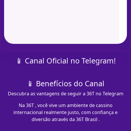
📱 Canal Oficial no Telegram!
📱 Benefícios do Canal
Descubra as vantagens de seguir a 36T no Telegram
Na 36T , você vive um ambiente de cassino
internacional realmente justo, com confiança e
diversão através da 36T Brasil .