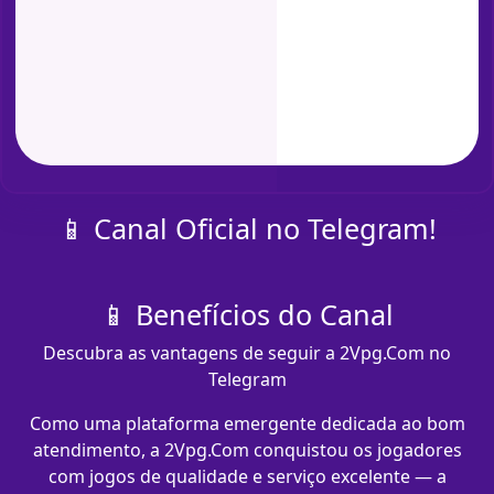
📱 Canal Oficial no Telegram!
📱 Benefícios do Canal
Descubra as vantagens de seguir a 2Vpg.Com no
Telegram
Como uma plataforma emergente dedicada ao bom
atendimento, a 2Vpg.Com conquistou os jogadores
com jogos de qualidade e serviço excelente — a