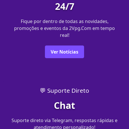
24/7
Fique por dentro de todas as novidades,
promoções e eventos da 2Vpg.Com em tempo
real!
Ver Notícias
💬 Suporte Direto
Chat
Suporte direto via Telegram, respostas rápidas e
atendimento personalizado!